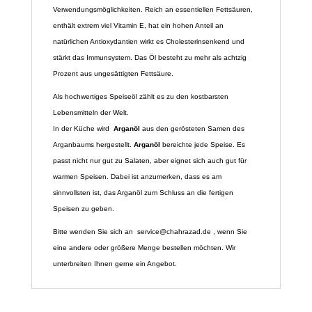
Verwendungsmöglichkeiten. Reich an essentiellen Fettsäuren,
enthält extrem viel Vitamin E, hat ein hohen Anteil an
natürlichen Antioxydantien wirkt es Cholesterinsenkend und
stärkt das Immunsystem. Das Öl besteht zu mehr als achtzig
Prozent aus ungesättigten Fettsäure.
Als hochwertiges Speiseöl zählt es zu den kostbarsten
Lebensmitteln der Welt.
In der Küche wird
Arganöl
aus den gerösteten Samen des
Arganbaums hergestellt.
Arganöl
bereichte jede Speise. Es
passt nicht nur gut zu Salaten, aber eignet sich auch gut für
warmen Speisen. Dabei ist anzumerken, dass es am
sinnvollsten ist, das Arganöl zum Schluss an die fertigen
Speisen zu geben.
Bitte wenden Sie sich an
service@chahrazad.de
, wenn Sie
eine andere oder größere Menge bestellen möchten. Wir
unterbreiten Ihnen gerne ein Angebot.