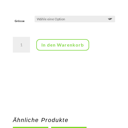
Grösse
100%
In den Warenkorb
Bio
Arganöl
für
die
Küche
Menge
Ähnliche Produkte