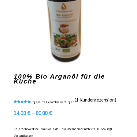
100% Bio Arganöl für die
Küche
(
1
Kundenrezension)
Ungeprüfte Gesamtbewertungen
Bewertet mit
5.00
von 5,
14,00
€
–
80,00
€
basierend
auf
Kundenbewer
tung
Kein Mehrwertsteuerausweis, da Kleinunternehmer nach §19 (1) UStG.
zzgl.
Versandkosten