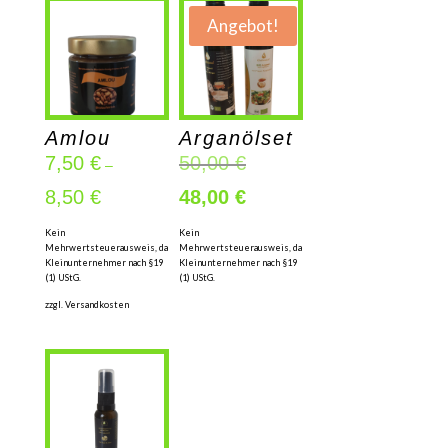
Angebot!
Amlou
Arganölset
Ursprünglicher
7,50
€
50,00
€
–
Preis
Aktueller
8,50
€
48,00
€
war:
Preis
50,00 €
Kein
Kein
ist:
Mehrwertsteuerausweis, da
Mehrwertsteuerausweis, da
48,00 €.
Kleinunternehmer nach §19
Kleinunternehmer nach §19
(1) UStG.
(1) UStG.
zzgl.
Versandkosten