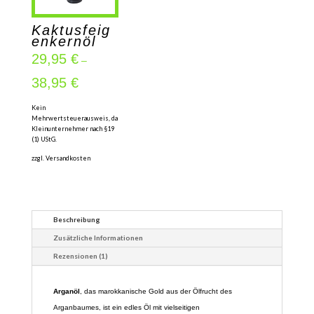
Kaktusfeig
enkernöl
29,95
€
–
38,95
€
Kein
Mehrwertsteuerausweis, da
Kleinunternehmer nach §19
(1) UStG.
zzgl.
Versandkosten
Beschreibung
Zusätzliche Informationen
Rezensionen (1)
Arganöl
, das marokkanische Gold aus der Ölfrucht des
Arganbaumes, ist ein edles Öl mit vielseitigen