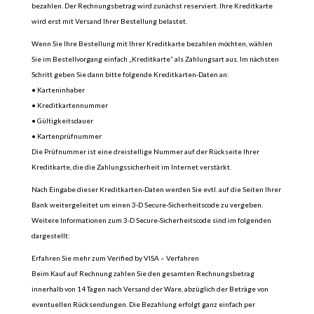
bezahlen. Der Rechnungsbetrag wird zunächst reserviert. Ihre Kreditkarte
wird erst mit Versand Ihrer Bestellung belastet.
Wenn Sie Ihre Bestellung mit Ihrer Kreditkarte bezahlen möchten, wählen
Sie im Bestellvorgang einfach „Kreditkarte“ als Zahlungsart aus. Im nächsten
Schritt geben Sie dann bitte folgende Kreditkarten-Daten an:
• Karteninhaber
• Kreditkartennummer
• Gültigkeitsdauer
• Kartenprüfnummer
Die Prüfnummer ist eine dreistellige Nummer auf der Rückseite Ihrer
Kreditkarte, die die Zahlungssicherheit im Internet verstärkt.
Nach Eingabe dieser Kreditkarten-Daten werden Sie evtl. auf die Seiten Ihrer
Bank weitergeleitet um einen 3-D Secure-Sicherheitscode zu vergeben.
Weitere Informationen zum 3-D Secure-Sicherheitscode sind im folgenden
dargestellt:
Erfahren Sie mehr zum Verified by VISA – Verfahren
Beim Kauf auf Rechnung zahlen Sie den gesamten Rechnungsbetrag
innerhalb von 14 Tagen nach Versand der Ware, abzüglich der Beträge von
eventuellen Rücksendungen. Die Bezahlung erfolgt ganz einfach per